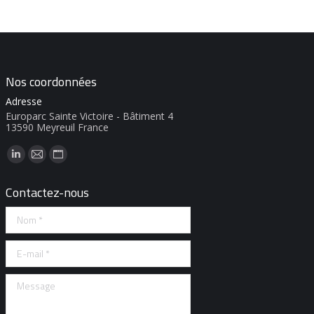
Nos coordonnées
Adresse
Europarc Sainte Victoire - Bâtiment 4
13590 Meyreuil France
Trouvez nous sur :
LinkedIn
E-
Site
page
mail
Web
Contactez-nous
opens
page
page
Nom *
in
opens
opens
new
in
in
E-mail *
window
new
new
window
window
Message