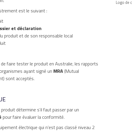
on.
Logo de c
strement est le suivant :
it
sier et déclaration
u produit et de son responsable local
uit
e de faire tester le produit en Australie, les rapports
s organismes ayant signé un
MRA
(Mutual
t) sont acceptés.
UE
 produit détermine s’il faut passer par un
é
pour faire évaluer la conformité.
uipement électrique qui n’est pas classé niveau 2