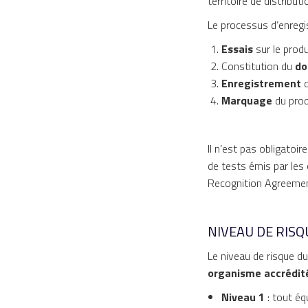
territoire de distributi
Le processus d’enregi
Essais
sur le produ
Constitution du
dos
Enregistrement
d
Marquage
du prod
Il n’est pas obligatoir
de tests émis par le
Recognition Agreemen
NIVEAU DE RISQ
Le niveau de risque du
organisme accrédit
Niveau 1
: tout éq