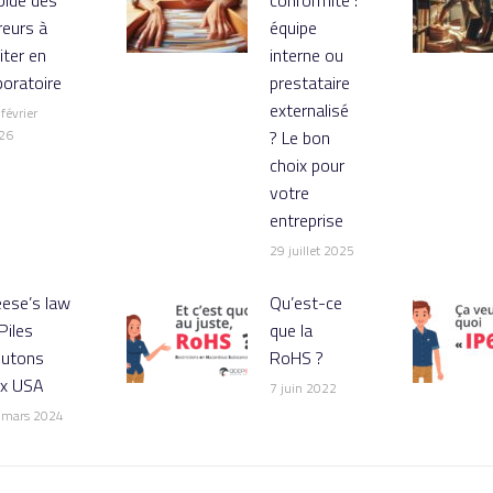
reurs à
équipe
iter en
interne ou
boratoire
prestataire
externalisé
février
26
? Le bon
choix pour
votre
entreprise
29 juillet 2025
ese’s law
Qu’est-ce
Piles
que la
outons
RoHS ?
ux USA
7 juin 2022
 mars 2024