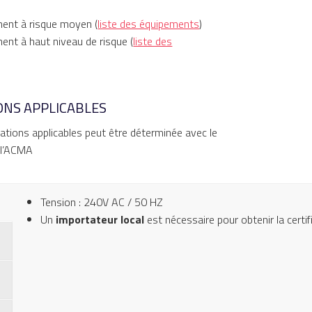
ment à risque moyen (
liste des équipements
)
ent à haut niveau de risque (
liste des
NS APPLICABLES
tations applicables peut être déterminée avec le
 l’ACMA
Tension : 240V AC / 50 HZ
Un
importateur local
est nécessaire pour obtenir la certif