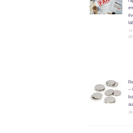
er
év
la
12 
20
Re
– 
b
a
28