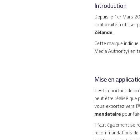
Introduction
Depuis le 1er Mars 20
conformité à utiliser 
Zélande
.
Cette marque indique q
Media Authority) en 
Mise en applicati
Il est important de no
peut être réalisé que 
vous exportez vers l’
mandataire
pour fai
Il faut également se 
recommandations de l’