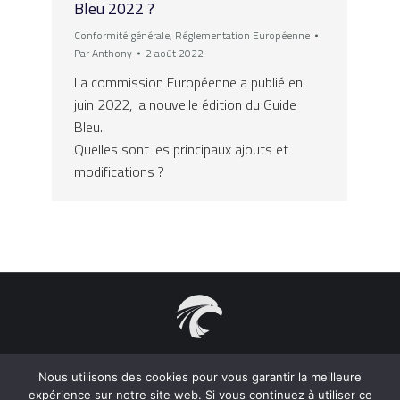
Bleu 2022 ?
Conformité générale
,
Réglementation Européenne
Par
Anthony
2 août 2022
La commission Européenne a publié en
juin 2022, la nouvelle édition du Guide
Bleu.
Quelles sont les principaux ajouts et
modifications ?
2021 Acepelec S.A.S. - Tous droits réservés 31, rue Chevalier
Paul, 83000 Toulon - France
Nous utilisons des cookies pour vous garantir la meilleure
Aide à la Certification des Produits Electriques. Support et
expérience sur notre site web. Si vous continuez à utiliser ce