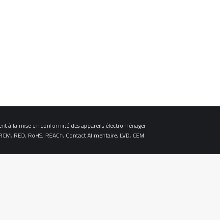
ent à la mise en conformité des appareils électroménager
 RCM, RED, RoHS, REACh, Contact Alimentaire, LVD, CEM.