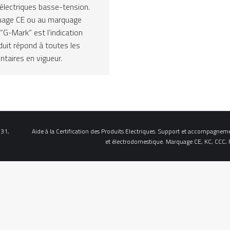
 électriques basse-tension.
quage CE ou au marquage
“G-Mark” est l’indication
oduit répond à toutes les
ntaires en vigueur.
 31,
Aide à la Certification des Produits Electriques. Support et accompagnem
et électrodomestique. Marquage CE, KC, CCC,