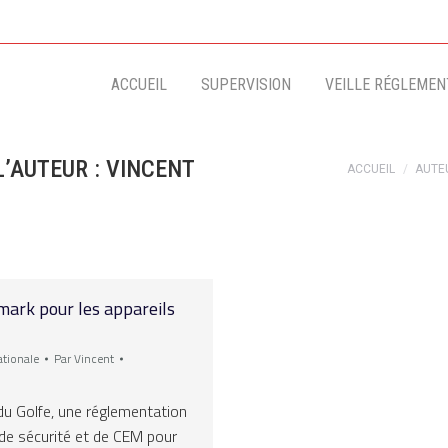
ACCUEIL
SUPERVISION
VEILLE RÉGLEMENT
L’AUTEUR :
VINCENT
Vous êtes ici :
ACCUEIL
AUTEU
-mark pour les appareils
ationale
Par
Vincent
du Golfe, une réglementation
 de sécurité et de CEM pour