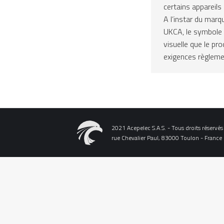
certains appareils
A l’instar du mar
UKCA, le symbole 
visuelle que le pr
exigences règleme
2021 Acepelec S.A.S. - Tous droits réservés
rue Chevalier Paul, 83000 Toulon - France