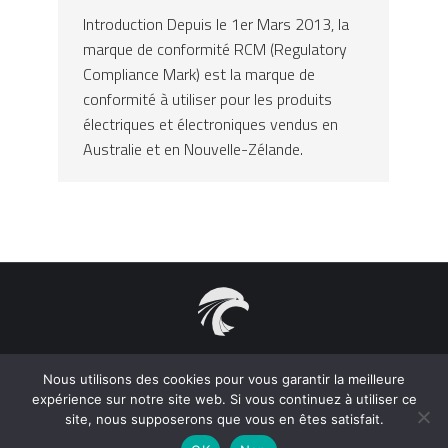
Introduction Depuis le 1er Mars 2013, la
marque de conformité RCM (Regulatory
Compliance Mark) est la marque de
conformité à utiliser pour les produits
électriques et électroniques vendus en
Australie et en Nouvelle-Zélande.
2021 Acepelec S.A.S. - Tous droits réservés 31, rue Chevalier
Paul, 83000 Toulon - France
Nous utilisons des cookies pour vous garantir la meilleure
Aide à la Certification des Produits Electriques. Support et
expérience sur notre site web. Si vous continuez à utiliser ce
accompagnement à la mise en conformité des appareils
site, nous supposerons que vous en êtes satisfait.
électroménager et électrodomestique. Marquage CE, KC, CCC,